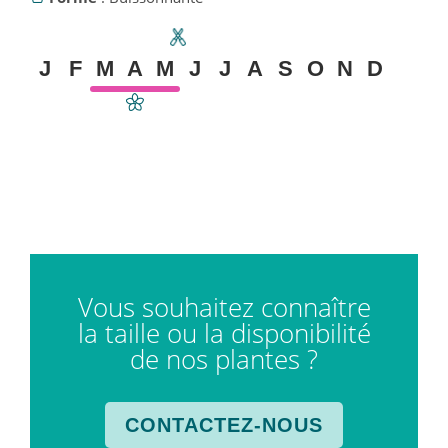
J
F
M
A
M
J
J
A
S
O
N
D
Vous souhaitez connaître
la taille ou la disponibilité
de nos plantes ?
CONTACTEZ-NOUS