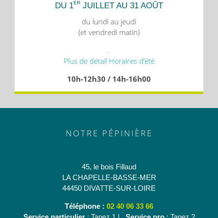
ER
DU 1
JUILLET AU 31 AOÛT
du lundi au jeudi
(et vendredi matin)
.
Plus de détail Horaires d’été
10h-12h30 / 14h-16h00
NOTRE PÉPINIÈRE
45, le bois Fillaud
LA CHAPELLE-BASSE-MER
44450 DIVATTE-SUR-LOIRE
Téléphone :
02 40 06 33 66
Service particulier
: Tapez 1 |
Service pro
: Tapez 2