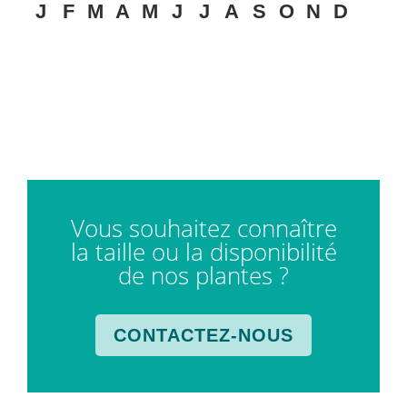
J
F
M
A
M
J
J
A
S
O
N
D
Vous souhaitez connaître
la taille ou la disponibilité
de nos plantes ?
CONTACTEZ-NOUS