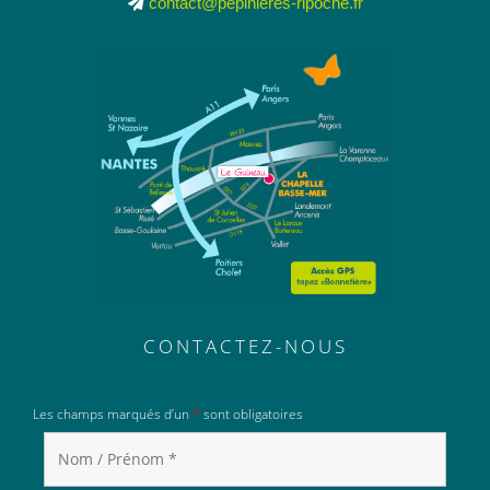
contact@pepinieres-ripoche.fr
CONTACTEZ-NOUS
Les champs marqués d’un
*
sont obligatoires