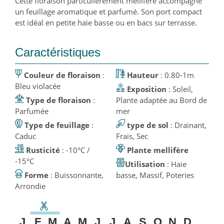
Cette floraison particulièrement mellifère accompagne
un feuillage aromatique et parfumé. Son port compact
est idéal en petite haie basse ou en bacs sur terrasse.
Caractéristiques
Couleur de floraison
:
Hauteur
: 0.80-1m
Bleu violacée
Exposition
: Soleil,
Type de floraison
:
Plante adaptée au Bord de
Parfumée
mer
Type de feuillage
:
type de sol
: Drainant,
Caduc
Frais, Sec
Rusticité
: -10°C /
Plante mellifère
-15°C
Utilisation
: Haie
Forme
: Buissonnante,
basse, Massif, Poteries
Arrondie
J
F
M
A
M
J
J
A
S
O
N
D