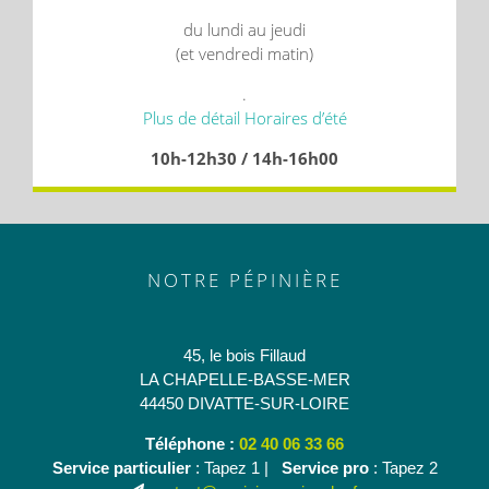
du lundi au jeudi
(et vendredi matin)
.
Plus de détail Horaires d’été
10h-12h30 / 14h-16h00
NOTRE PÉPINIÈRE
45, le bois Fillaud
LA CHAPELLE-BASSE-MER
44450 DIVATTE-SUR-LOIRE
Téléphone :
02 40 06 33 66
Service particulier
: Tapez 1 |
Service pro
: Tapez 2