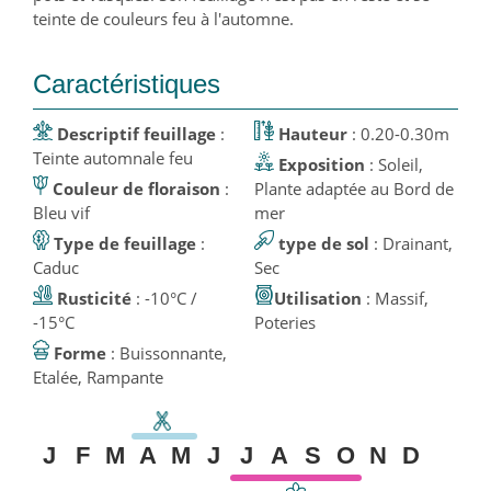
teinte de couleurs feu à l'automne.
Caractéristiques
Descriptif feuillage
:
Hauteur
: 0.20-0.30m
Teinte automnale feu
Exposition
: Soleil,
Couleur de floraison
:
Plante adaptée au Bord de
Bleu vif
mer
Type de feuillage
:
type de sol
: Drainant,
Caduc
Sec
Rusticité
: -10°C /
Utilisation
: Massif,
-15°C
Poteries
Forme
: Buissonnante,
Etalée, Rampante
J
F
M
A
M
J
J
A
S
O
N
D