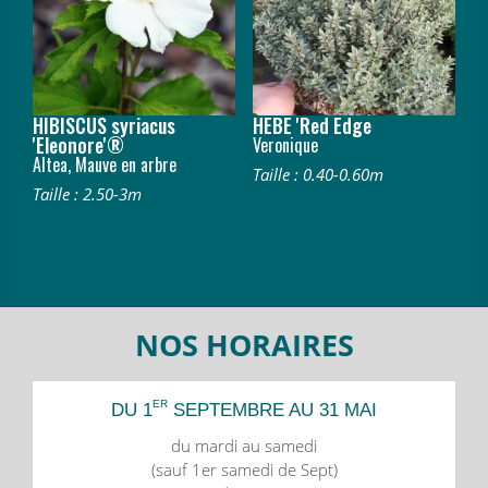
HIBISCUS syriacus
HEBE 'Red Edge
'Eleonore'®
Veronique
Altea, Mauve en arbre
Taille : 0.40-0.60m
Taille : 2.50-3m
NOS HORAIRES
ER
DU 1
SEPTEMBRE AU 31 MAI
du mardi au samedi
(sauf 1er samedi de Sept)