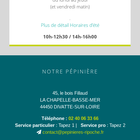
(et vendredi matin)
.
Plus de détail Horaires d’été
10h-12h30 / 14h-16h00
NOTRE PÉPINIÈRE
45, le bois Fillaud
LA CHAPELLE-BASSE-MER
44450 DIVATTE-SUR-LOIRE
Téléphone :
02 40 06 33 66
Service particulier
: Tapez 1 |
Service pro
: Tapez 2
contact@pepinieres-ripoche.fr