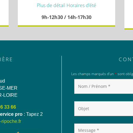
Plus de détail Horaires d’été
9h-12h30 / 14h-17h30
IÈRE
CON
Les champs marqués d’un
*
sont oblig
aud
SE-MER
R-LOIRE
06 33 66
ervice pro
: Tapez 2
ripoche.fr