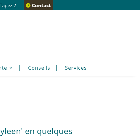
 Tapez 2
Contact
nte
Conseils
Services
yleen' en quelques