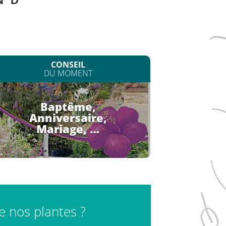
N
D
CONSEIL
DU MOMENT
Baptême,
Anniversaire,
Mariage, …
de nos plantes ?