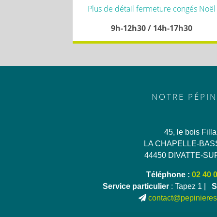
Plus de détail fermeture congés Noël
9h-12h30 / 14h-17h30
NOTRE PÉPIN
45, le bois Fill
LA CHAPELLE-BAS
44450 DIVATTE-SU
Téléphone :
02 40 
Service particulier
: Tapez 1 |
S
contact@pepinieres-