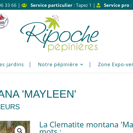
06 33 66 |
Service particulier
: Tapez 1 |
Service pro
:
es jardins
Notre pépinière
Zone Expo-ve
ANA 'MAYLEEN'
LEURS
La Clematite montana 'Ma
mots :