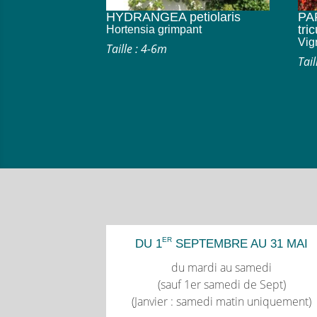
HYDRANGEA petiolaris
PA
tri
Hortensia grimpant
Vig
Taille : 4-6m
Tai
ER
DU 1
SEPTEMBRE AU 31 MAI
du mardi au samedi
(sauf 1er samedi de Sept)
(Janvier : samedi matin uniquement)