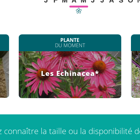
J
F
M
A
M
J
J
A
S
O
PLANTE
DU MOMENT
Les Echinacea*
connaître la taille ou la disponibilité 