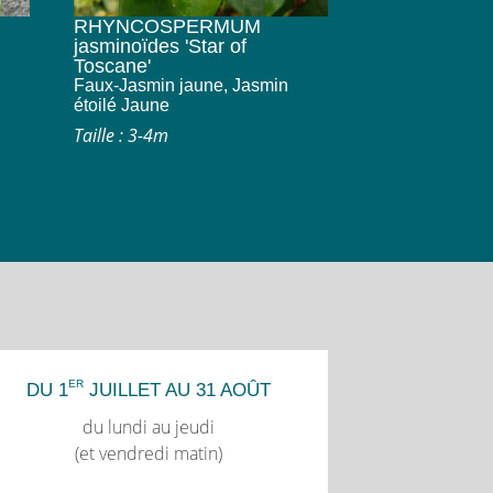
RHYNCOSPERMUM
jasminoïdes 'Star of
Toscane'
Faux-Jasmin jaune, Jasmin
étoilé Jaune
Taille : 3-4m
ER
DU 1
JUILLET AU 31 AOÛT
du lundi au jeudi
(et vendredi matin)