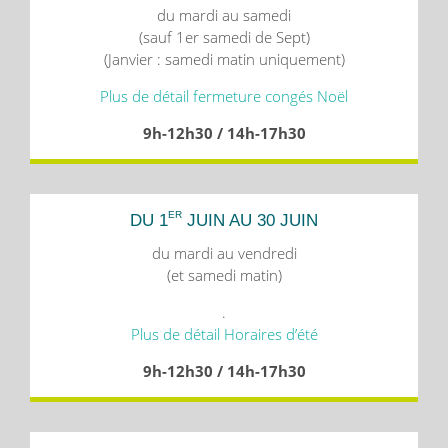
du mardi au samedi
(sauf 1er samedi de Sept)
(Janvier : samedi matin uniquement)
Plus de détail fermeture congés Noël
9h-12h30 / 14h-17h30
ER
DU 1
JUIN AU 30 JUIN
du mardi au vendredi
(et samedi matin)
.
Plus de détail Horaires d’été
9h-12h30 / 14h-17h30