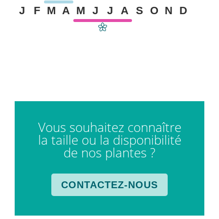
J
F
M
A
M
J
J
A
S
O
N
D
Vous souhaitez connaître
la taille ou la disponibilité
de nos plantes ?
CONTACTEZ-NOUS