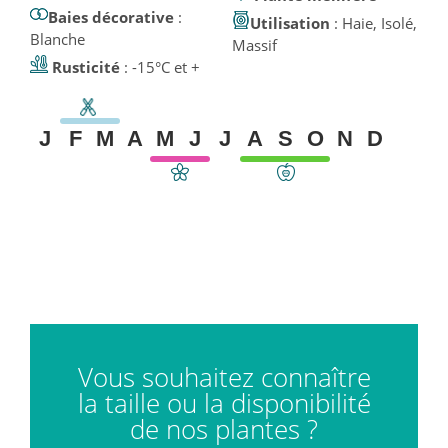
Baies décorative
:
Utilisation
: Haie, Isolé,
Blanche
Massif
Rusticité
: -15°C et +
J
F
M
A
M
J
J
A
S
O
N
D
Vous souhaitez connaître
la taille ou la disponibilité
de nos plantes ?