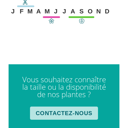
J
F
M
A
M
J
J
A
S
O
N
D
Vous souhaitez connaître
la taille ou la disponibilité
de nos plantes ?
CONTACTEZ-NOUS