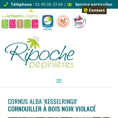
Téléphone
: 02 40 06 33 66 |
Service particulier
:
Tapez 1 |
Service pro
: Tapez 2
Contact
CORNUS ALBA 'KESSELRINGII'
CORNOUILLER À BOIS NOIR VIOLACÉ