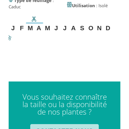
Type de feuillage
:
Utilisation
: Isolé
Caduc
J
F
M
A
M
J
J
A
S
O
N
D
Vous souhaitez connaître
la taille ou la disponibilité
de nos plantes ?