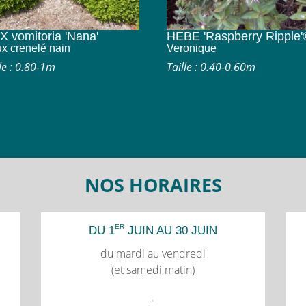
X vomitoria 'Nana'
HEBE 'Raspberry Ripple'
x crenelé nain
Veronique
le : 0.80-1m
Taille : 0.40-0.60m
NOS HORAIRES
ER
DU 1
JUIN AU 30 JUIN
du mardi au vendredi
(et samedi matin)
.