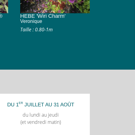
®
HEBE 'Wiri Charm'
Veronique
Taille : 0.80-1m
ER
DU 1
JUILLET AU 31 AOÛT
du lundi au jeudi
(et vendredi matin)
.