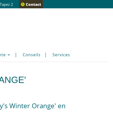
 Tapez 2
Contact
nte
Conseils
Services
ANGE'
y's Winter Orange' en