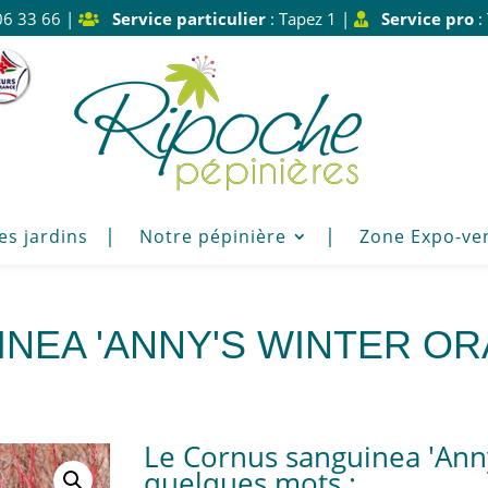
06 33 66 |
Service particulier
: Tapez 1 |
Service pro
:
es jardins
Notre pépinière
Zone Expo-ve
NEA 'ANNY'S WINTER OR
Le Cornus sanguinea 'Ann
quelques mots :