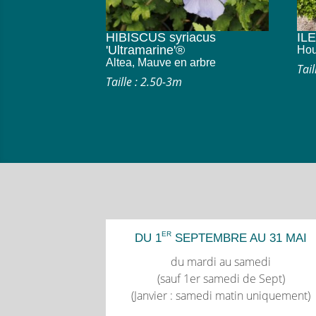
HIBISCUS syriacus
ILE
'Ultramarine'®
Hou
Altea, Mauve en arbre
Tail
Taille : 2.50-3m
ER
DU 1
SEPTEMBRE AU 31 MAI
du mardi au samedi
(sauf 1er samedi de Sept)
(Janvier : samedi matin uniquement)