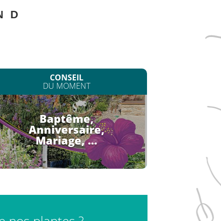
N
D
CONSEIL
DU MOMENT
Baptême,
Anniversaire,
Mariage, …