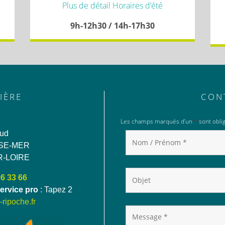
Plus de détail Horaires d’été
9h-12h30 / 14h-17h30
IÈRE
CON
Les champs marqués d’un
*
sont oblig
aud
SE-MER
R-LOIRE
06 33 66
ervice pro
: Tapez 2
ripoche.fr