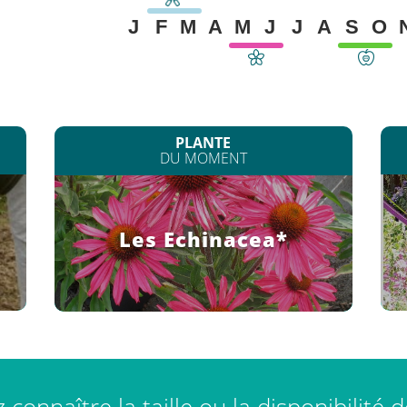
J
F
M
A
M
J
J
A
S
O
PLANTE
DU MOMENT
Les Echinacea*