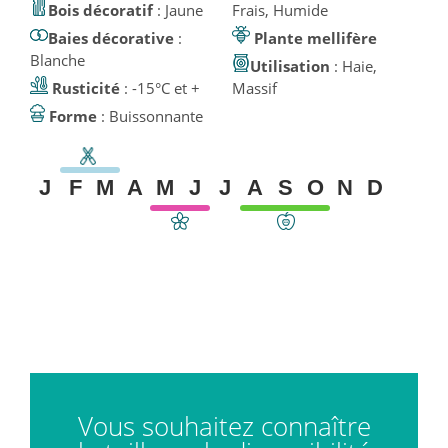
Bois décoratif
: Jaune
Frais, Humide
Baies décorative
:
Plante mellifère
Blanche
Utilisation
: Haie,
Rusticité
: -15°C et +
Massif
Forme
: Buissonnante
J
F
M
A
M
J
J
A
S
O
N
D
Vous souhaitez connaître