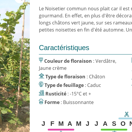
Le Noisetier commun nous plait car il es
gourmand. En effet, en plus d'être décorati
longs châtons vert jaune, sur ses rameaux
petites noisettes en fin d'été automne. Un
Caractéristiques
Couleur de floraison
: Verdâtre,
Jaune crème
Type de floraison
: Châton
Type de feuillage
: Caduc
Rusticité
: -15°C et +
Forme
: Buissonnante
J
F
M
A
M
J
J
A
S
O