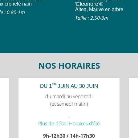
'Eleonore'®
x crenelé nain
Altea, Mauve en arbre
le : 0.80-1m
Taille : 2.50-3m
NOS HORAIRES
ER
DU 1
JUIN AU 30 JUIN
du mardi au vendredi
(et samedi matin)
.
Plus de détail Horaires d’été
9h-12h30 / 14h-17h30