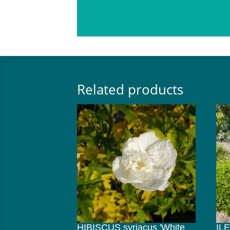
Related products
HIBISCUS syriacus 'White
ILE