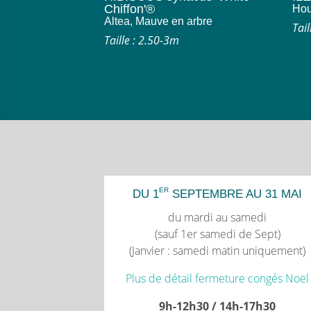
Chiffon'®
Hou
Altea, Mauve en arbre
Tail
Taille : 2.50-3m
ER
DU 1
SEPTEMBRE AU 31 MAI
du mardi au samedi
(sauf 1er samedi de Sept)
(Janvier : samedi matin uniquement)
Plus de détail fermeture congés Noël
9h-12h30 / 14h-17h30