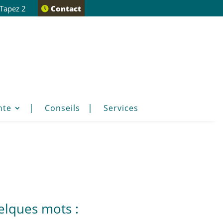
 Tapez 2
Contact
nte
Conseils
Services
elques mots :