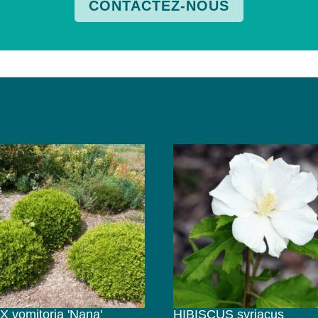
CONTACTEZ-NOUS
X vomitoria 'Nana'
HIBISCUS syriacus