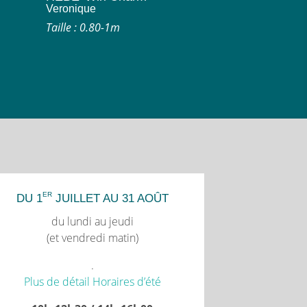
Veronique
Taille : 0.80-1m
ER
DU 1
JUILLET AU 31 AOÛT
du lundi au jeudi
(et vendredi matin)
.
Plus de détail Horaires d’été