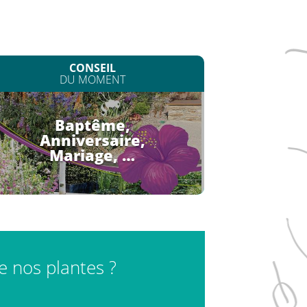
CONSEIL
DU MOMENT
Baptême,
Anniversaire,
Mariage, …
de nos plantes ?