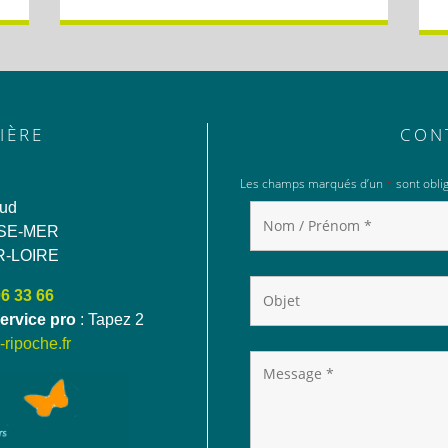
IÈRE
CON
Les champs marqués d’un
*
sont oblig
aud
SE-MER
R-LOIRE
06 33 66
ervice pro
: Tapez 2
ripoche.fr