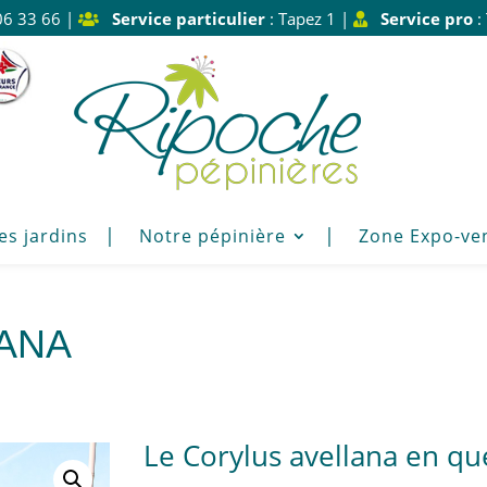
06 33 66 |
Service particulier
: Tapez 1 |
Service pro
:
es jardins
Notre pépinière
Zone Expo-ve
ANA
Le Corylus avellana en qu