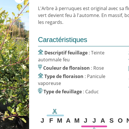
L'Arbre à perruques est original avec sa f
vert devient feu à l'automne. En massif, bo
les regards.
Caractéristiques
Descriptif feuillage
: Teinte
automnale feu
Couleur de floraison
: Rose
Type de floraison
: Panicule
vaporeuse
Type de feuillage
: Caduc
J
F
M
A
M
J
J
A
S
O