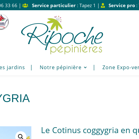
06 33 66 |
Service particulier
: Tapez 1 |
Service pro
:
es jardins
Notre pépinière
Zone Expo-ve
YGRIA
Le Cotinus coggygria en q