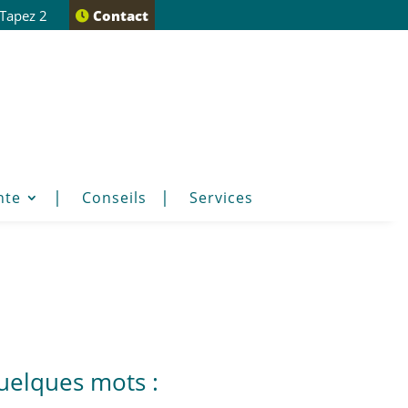
 Tapez 2
Contact
nte
Conseils
Services
uelques mots :