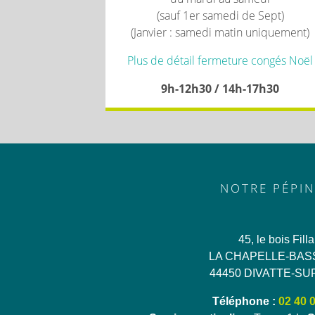
(sauf 1er samedi de Sept)
(Janvier : samedi matin uniquement)
Plus de détail fermeture congés Noël
9h-12h30 / 14h-17h30
NOTRE PÉPIN
45, le bois Fill
LA CHAPELLE-BAS
44450 DIVATTE-SU
Téléphone :
02 40 