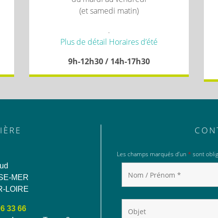
(et samedi matin)
.
Plus de détail Horaires d’été
9h-12h30 / 14h-17h30
IÈRE
CON
Les champs marqués d’un
*
sont oblig
aud
SE-MER
R-LOIRE
06 33 66