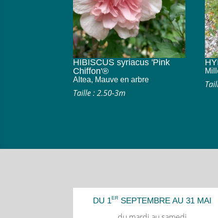
HIBISCUS syriacus 'Pink
HY
Chiffon'®
Mil
Altea, Mauve en arbre
Tai
Taille : 2.50-3m
ER
DU 1
SEPTEMBRE AU 31 MAI
du mardi au samedi