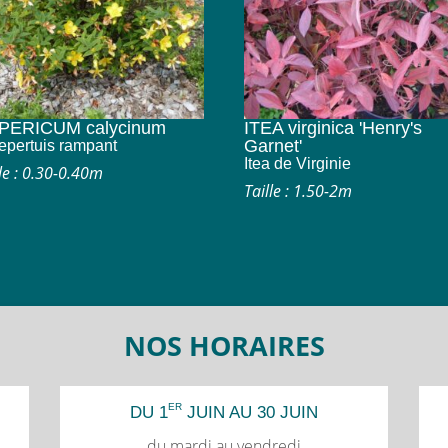
PERICUM calycinum
ITEA virginica 'Henry's
Garnet'
lepertuis rampant
Itea de Virginie
lle : 0.30-0.40m
Taille : 1.50-2m
NOS HORAIRES
ER
DU 1
JUIN AU 30 JUIN
du mardi au vendredi