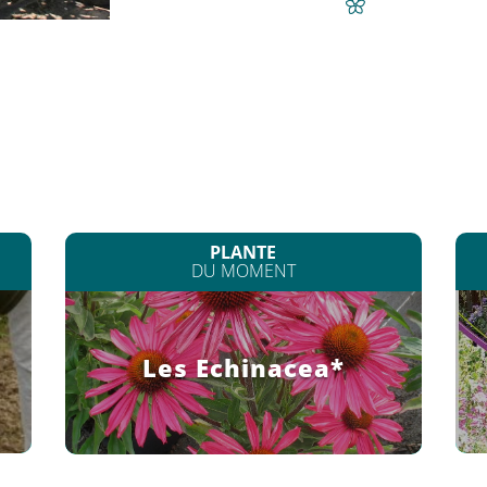
PLANTE
DU MOMENT
Les Echinacea*