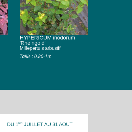
HYPERICUM inodorum
'Rheingold'
Millepertuis arbustif
Taille : 0.80-1m
ER
DU 1
JUILLET AU 31 AOÛT