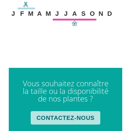
J
F
M
A
M
J
J
A
S
O
N
D
Vous souhaitez connaître
la taille ou la disponibilité
de nos plantes ?
CONTACTEZ-NOUS