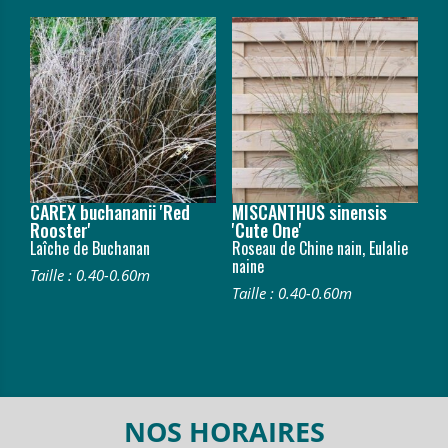
CAREX buchananii 'Red
MISCANTHUS sinensis
Rooster'
'Cute One'
Laîche de Buchanan
Roseau de Chine nain, Eulalie
naine
Taille : 0.40-0.60m
Taille : 0.40-0.60m
NOS HORAIRES