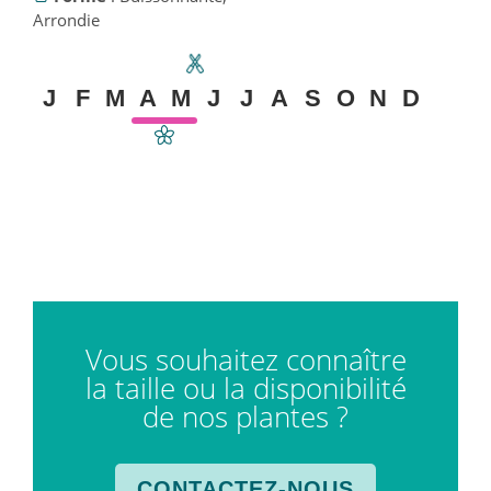
Arrondie
J
F
M
A
M
J
J
A
S
O
N
D
Vous souhaitez connaître
la taille ou la disponibilité
de nos plantes ?
CONTACTEZ-NOUS