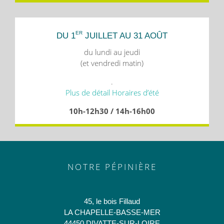
ER
DU 1
JUILLET AU 31 AOÛT
du lundi au jeudi
(et vendredi matin)
.
Plus de détail Horaires d’été
10h-12h30 / 14h-16h00
NOTRE PÉPINIÈRE
45, le bois Fillaud
LA CHAPELLE-BASSE-MER
44450 DIVATTE-SUR-LOIRE