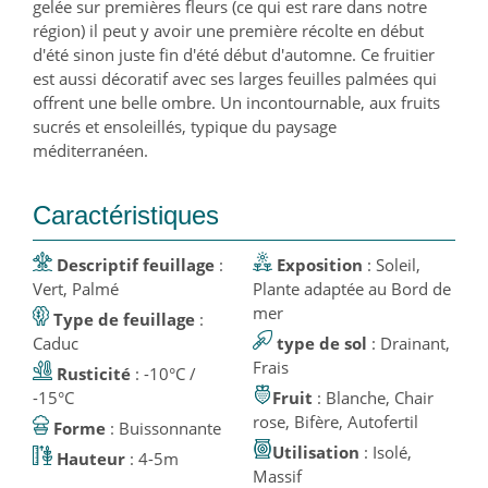
gelée sur premières fleurs (ce qui est rare dans notre
région) il peut y avoir une première récolte en début
d'été sinon juste fin d'été début d'automne. Ce fruitier
est aussi décoratif avec ses larges feuilles palmées qui
offrent une belle ombre. Un incontournable, aux fruits
sucrés et ensoleillés, typique du paysage
méditerranéen.
Caractéristiques
Descriptif feuillage
:
Exposition
: Soleil,
Vert, Palmé
Plante adaptée au Bord de
mer
Type de feuillage
:
Caduc
type de sol
: Drainant,
Frais
Rusticité
: -10°C /
-15°C
Fruit
: Blanche, Chair
rose, Bifère, Autofertil
Forme
: Buissonnante
Utilisation
: Isolé,
Hauteur
: 4-5m
Massif