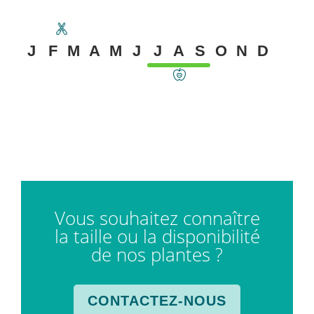
J
F
M
A
M
J
J
A
S
O
N
D
Vous souhaitez connaître
la taille ou la disponibilité
de nos plantes ?
CONTACTEZ-NOUS