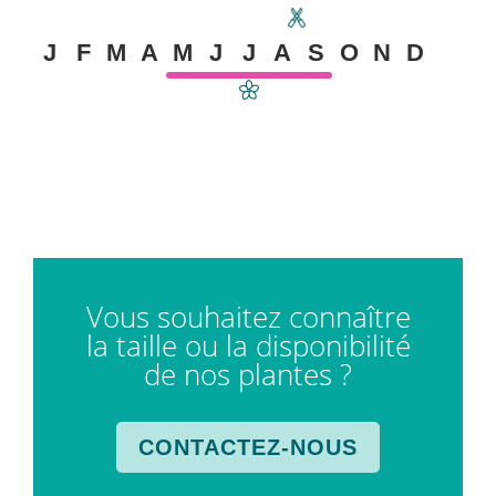
J
F
M
A
M
J
J
A
S
O
N
D
Vous souhaitez connaître
la taille ou la disponibilité
de nos plantes ?
CONTACTEZ-NOUS