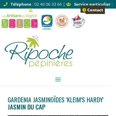
Téléphone
: 02 40 06 33 66 |
Service particulier
:
Tapez 1 |
Service pro
: Tapez 2
Contact
GARDENIA JASMINOÏDES 'KLEIM'S HARDY'
JASMIN DU CAP