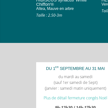
HIBISCUS syriacus 'White
HEB
Chiffon'®
Ver
Altea, Mauve en arbre
Tai
Taille : 2.50-3m
ER
DU 1
SEPTEMBRE AU 31 MAI
du mardi au samedi
(sauf 1er samedi de Sept)
(Janvier : samedi matin uniquement)
Plus de détail fermeture congés Noël
9h-12h30 / 14h-17h30