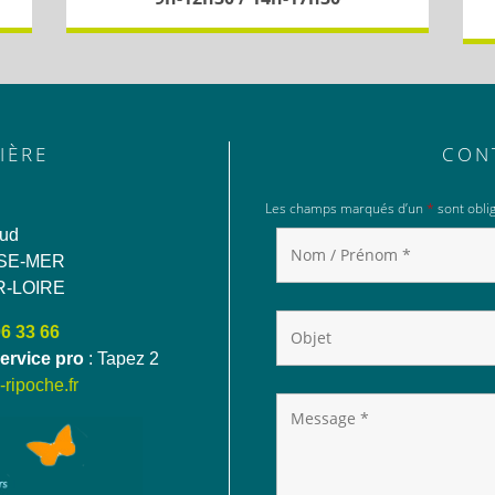
IÈRE
CON
Les champs marqués d’un
*
sont oblig
aud
SE-MER
R-LOIRE
06 33 66
ervice pro
: Tapez 2
ripoche.fr