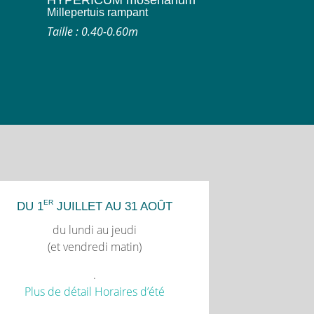
HYPERICUM moserianum
Millepertuis rampant
Taille : 0.40-0.60m
ER
DU 1
JUILLET AU 31 AOÛT
du lundi au jeudi
(et vendredi matin)
.
Plus de détail Horaires d’été