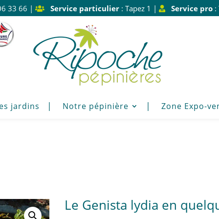
06 33 66 |
Service particulier
: Tapez 1 |
Service pro
:
es jardins
Notre pépinière
Zone Expo-ve
Le Genista lydia en quelq