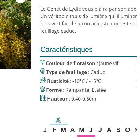
Le Genêt de Lydie vous plaira par son abo
Un véritable tapis de lumière qui illumin
bois vert fait de lui un arbuste qui reste
feuillage caduc.
Caractéristiques
Couleur de floraison
: Jaune vif
Type de feuillage
: Caduc
Rusticité
: -10°C / -15°C
Forme
: Rampante, Etalée
Hauteur
: 0.40-0.60m
J
F
M
A
M
J
J
A
S
O