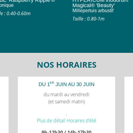
E 'Raspberry Ripple'®
HYPERICUM inodorum
Magical® 'Beauty'
onique
Millepertuis arbustif
lle : 0.40-0.60m
Taille : 0.80-1m
NOS HORAIRES
ER
DU 1
JUIN AU 30 JUIN
du mardi au vendredi
(et samedi matin)
.
Plus de détail Horaires d’été
9h-12h30 / 14h-17h30