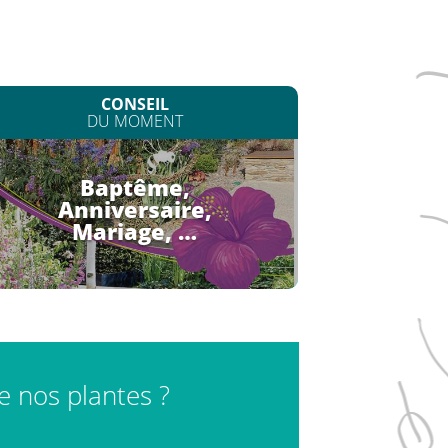
CONSEIL
DU MOMENT
Baptême,
Anniversaire,
Mariage, …
de nos plantes ?