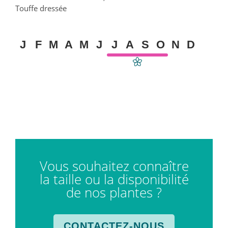
Touffe dressée
J
F
M
A
M
J
J
A
S
O
N
D
Vous souhaitez connaître
la taille ou la disponibilité
de nos plantes ?
CONTACTEZ-NOUS