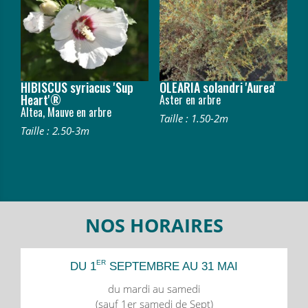
HIBISCUS syriacus 'Sup
OLEARIA solandri 'Aurea'
Heart'®
Aster en arbre
Altea, Mauve en arbre
Taille : 1.50-2m
Taille : 2.50-3m
NOS HORAIRES
ER
DU 1
SEPTEMBRE AU 31 MAI
du mardi au samedi
(sauf 1er samedi de Sept)