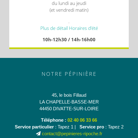
du lundi au jeudi
(et vendredi matin)
.
Plus de détail Horaires d’été
10h-12h30 / 14h-16h00
NOTRE PÉPINIÈRE
45, le bois Fillaud
LA CHAPELLE-BASSE-MER
44450 DIVATTE-SUR-LOIRE
Téléphone :
02 40 06 33 66
Service particulier
: Tapez 1 |
Service pro
: Tapez 2
contact@pepinieres-ripoche.fr