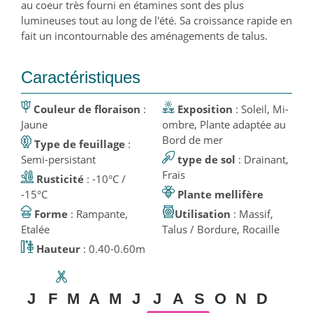
au coeur très fourni en étamines sont des plus
lumineuses tout au long de l'été. Sa croissance rapide en
fait un incontournable des aménagements de talus.
Caractéristiques
Couleur de floraison
:
Exposition
: Soleil, Mi-
Jaune
ombre, Plante adaptée au
Bord de mer
Type de feuillage
:
Semi-persistant
type de sol
: Drainant,
Frais
Rusticité
: -10°C /
-15°C
Plante mellifère
Forme
: Rampante,
Utilisation
: Massif,
Etalée
Talus / Bordure, Rocaille
Hauteur
: 0.40-0.60m
J
F
M
A
M
J
J
A
S
O
N
D