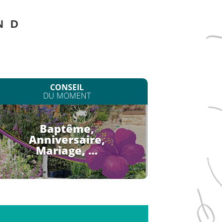
N
D
CONSEIL
DU MOMENT
Baptême,
Anniversaire,
Mariage, …