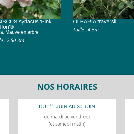
ISCUS syriacus 'Pink
OLEARIA traversii
ffon'®
Taille : 4-5m
ea, Mauve en arbre
le : 2.50-3m
NOS HORAIRES
ER
DU 1
JUIN AU 30 JUIN
du mardi au vendredi
(et samedi matin)