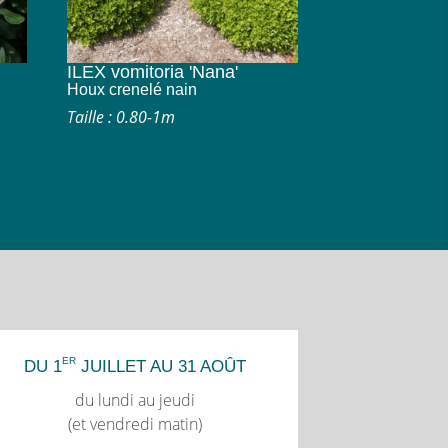
ILEX vomitoria 'Nana'
Houx crenelé nain
Taille : 0.80-1m
ER
DU 1
JUILLET AU 31 AOÛT
du lundi au jeudi
(et vendredi matin)