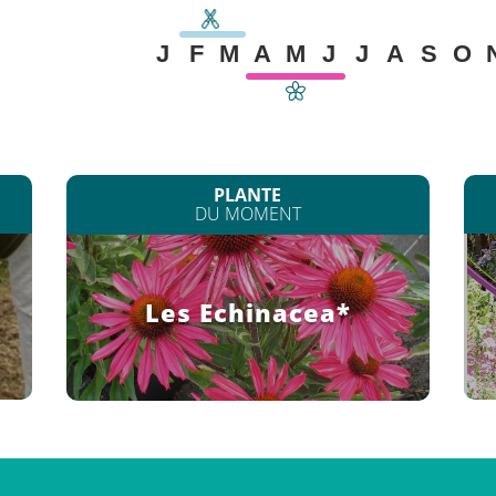
J
F
M
A
M
J
J
A
S
O
PLANTE
DU MOMENT
Les Echinacea*