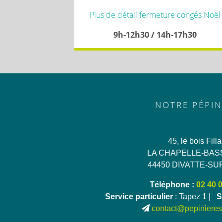
Plus de détail fermeture congés Noël
9h-12h30 / 14h-17h30
NOTRE PÉPIN
45, le bois Fill
LA CHAPELLE-BAS
44450 DIVATTE-SU
Téléphone :
02 40 
Service particulier
: Tapez 1 |
S
contact@pepinieres-