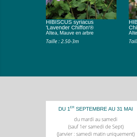
HIBISCUS syriacus
HIB
'Lavender Chiffon'®
Chi
Altea, Mauve en arbre
Alt
Taille : 2.50-3m
Tail
ER
DU 1
SEPTEMBRE AU 31 MAI
du mardi au samedi
(sauf 1er samedi de Sept)
(Janvier : samedi matin uniquement)