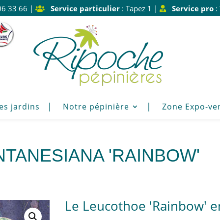
06 33 66 |
Service particulier
: Tapez 1 |
Service pro
:
es jardins
Notre pépinière
Zone Expo-ve
TANESIANA 'RAINBOW'
Le Leucothoe 'Rainbow' e