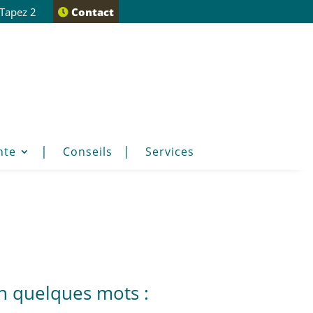
 Tapez 2
Contact
nte
Conseils
Services
n quelques mots :