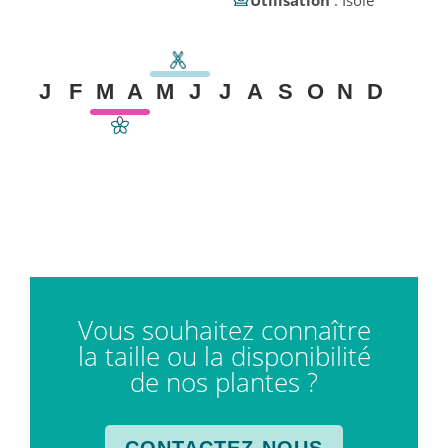
J
F
M
A
M
J
J
A
S
O
N
D
Vous souhaitez connaître
la taille ou la disponibilité
de nos plantes ?
CONTACTEZ-NOUS