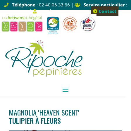
Téléphone
: 02 40 06 33 66 |
Service particulier
:
Tapez 1 |
Service pro
: Tapez 2
Contact
MAGNOLIA 'HEAVEN SCENT'
TULIPIER À FLEURS