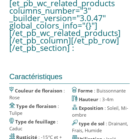
[et_pb_wc_related_products
columns_number="3"
_builder_version="3.0.47"
global_colors_info="{}"]
[/et_pb_wc_related_products]
[/et_pb_column][/et_pb_row]
[/et_pb_section] :
Caractéristiques
Couleur de floraison
:
Forme
: Buissonnante
Rose
Hauteur
: 3-4m
Type de floraison
:
Exposition
: Soleil, Mi-
Tulipe
ombre
Type de feuillage
:
type de sol
: Drainant,
Caduc
Frais, Humide
Rusticité
: -15°C et +
Utilisation
: Isolé