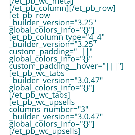
[/et_pb_wc_meta]
[/et_pb_column][/et_pb_row]
[et_pb_row
_builder_version="3.25"
global_colors_info="{}"]
[et_pb_column type="4_4"
_builder_version="3.25"
custom_padding="|||"
global_colors_info="{}"
custom_padding__hover="|||"]
[et_pb_wc_tabs
_builder_version="3.0.47"
global_colors_info="{}"]
[/et_pb_wc_tabs]
[et_pb_wc_upsells
columns_number="3"
_builder_version="3.0.47"
global_colors_info="{}"]
[/et_pb_wc_upsells]