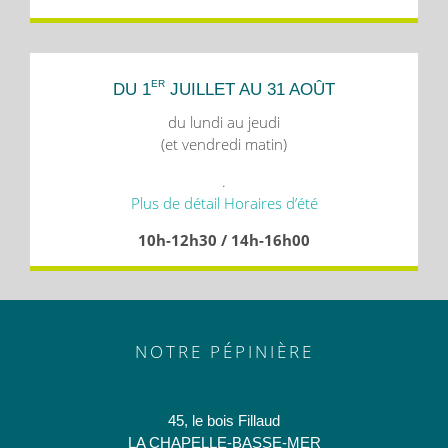
ER
DU 1
JUILLET AU 31 AOÛT
du lundi au jeudi
(et vendredi matin)
.
Plus de détail Horaires d’été
10h-12h30 / 14h-16h00
NOTRE PÉPINIÈRE
45, le bois Fillaud
LA CHAPELLE-BASSE-MER