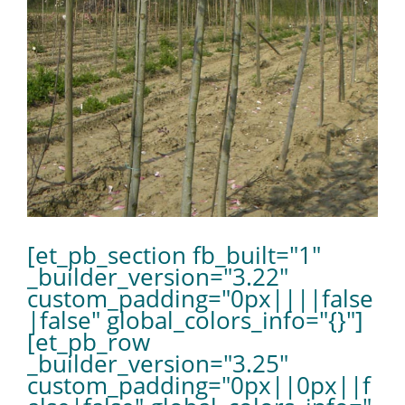
[et_pb_section fb_built="1"
_builder_version="3.22"
custom_padding="0px||||false
|false" global_colors_info="{}"]
[et_pb_row
_builder_version="3.25"
custom_padding="0px||0px||f