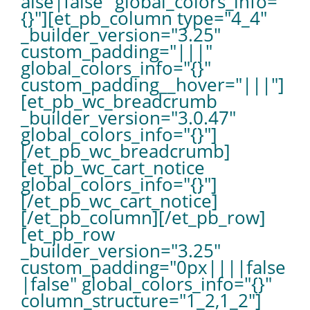
alse|false" global_colors_info="
{}"][et_pb_column type="4_4"
_builder_version="3.25"
custom_padding="|||"
global_colors_info="{}"
custom_padding__hover="|||"]
[et_pb_wc_breadcrumb
_builder_version="3.0.47"
global_colors_info="{}"]
[/et_pb_wc_breadcrumb]
[et_pb_wc_cart_notice
global_colors_info="{}"]
[/et_pb_wc_cart_notice]
[/et_pb_column][/et_pb_row]
[et_pb_row
_builder_version="3.25"
custom_padding="0px||||false
|false" global_colors_info="{}"
column_structure="1_2,1_2"]