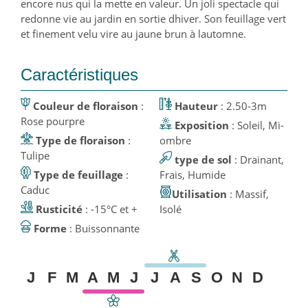
encore nus qui la mette en valeur. Un joli spectacle qui
redonne vie au jardin en sortie dhiver. Son feuillage vert
et finement velu vire au jaune brun à lautomne.
Caractéristiques
Couleur de floraison
:
Hauteur
: 2.50-3m
Rose pourpre
Exposition
: Soleil, Mi-
Type de floraison
:
ombre
Tulipe
type de sol
: Drainant,
Type de feuillage
:
Frais, Humide
Caduc
Utilisation
: Massif,
Rusticité
: -15°C et +
Isolé
Forme
: Buissonnante
J
F
M
A
M
J
J
A
S
O
N
D