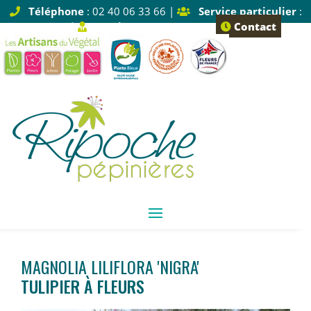
Téléphone
: 02 40 06 33 66 |
Service particulier
:
Tapez 1 |
Service pro
: Tapez 2
Contact
MAGNOLIA LILIFLORA 'NIGRA'
TULIPIER À FLEURS