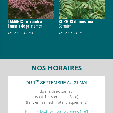
TAMARIX tetrandra
SORBUS domestica
Tamaris de printemps
Cormier
Taille : 2.50-3m
Taille : 12-15m
NOS HORAIRES
ER
DU 1
SEPTEMBRE AU 31 MAI
du mardi au samedi
(sauf 1er samedi de Sept)
(Janvier : samedi matin uniquement)
Plus de détail fermeture congés Noël