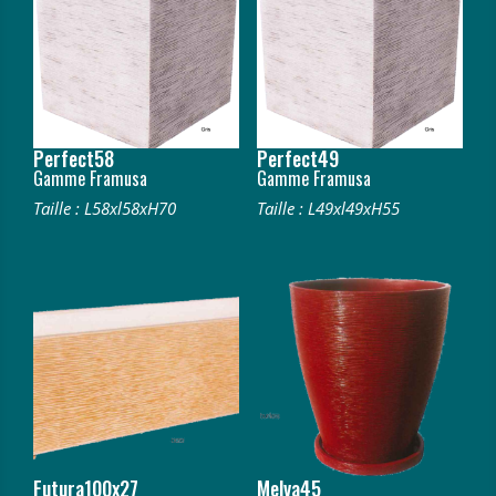
Perfect58
Perfect49
Gamme Framusa
Gamme Framusa
Taille : L58xl58xH70
Taille : L49xl49xH55
Futura100x27
Melva45