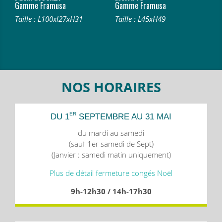
Gamme Framusa
Gamme Framusa
Taille : L100xl27xH31
Taille : L45xH49
NOS HORAIRES
ER
DU 1
SEPTEMBRE AU 31 MAI
du mardi au samedi
(sauf 1er samedi de Sept)
(Janvier : samedi matin uniquement)
Plus de détail fermeture congés Noël
9h-12h30 / 14h-17h30