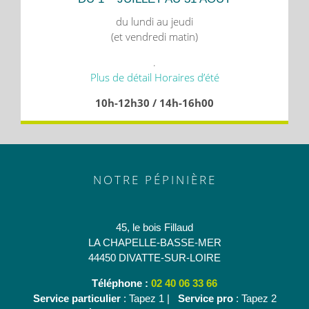
du lundi au jeudi
(et vendredi matin)
.
Plus de détail Horaires d’été
10h-12h30 / 14h-16h00
NOTRE PÉPINIÈRE
45, le bois Fillaud
LA CHAPELLE-BASSE-MER
44450 DIVATTE-SUR-LOIRE
Téléphone :
02 40 06 33 66
Service particulier
: Tapez 1 |
Service pro
: Tapez 2