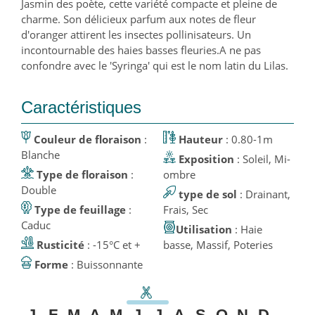
Jasmin des poète, cette variété compacte et pleine de
charme. Son délicieux parfum aux notes de fleur
d'oranger attirent les insectes pollinisateurs. Un
incontournable des haies basses fleuries.A ne pas
confondre avec le 'Syringa' qui est le nom latin du Lilas.
Caractéristiques
Couleur de floraison
:
Hauteur
: 0.80-1m
Blanche
Exposition
: Soleil, Mi-
Type de floraison
:
ombre
Double
type de sol
: Drainant,
Type de feuillage
:
Frais, Sec
Caduc
Utilisation
: Haie
Rusticité
: -15°C et +
basse, Massif, Poteries
Forme
: Buissonnante
J
F
M
A
M
J
J
A
S
O
N
D