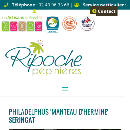
Téléphone
: 02 40 06 33 66 |
Service particulier
:
Tapez 1 |
Service pro
: Tapez 2
Contact
PHILADELPHUS 'MANTEAU D'HERMINE'
SERINGAT