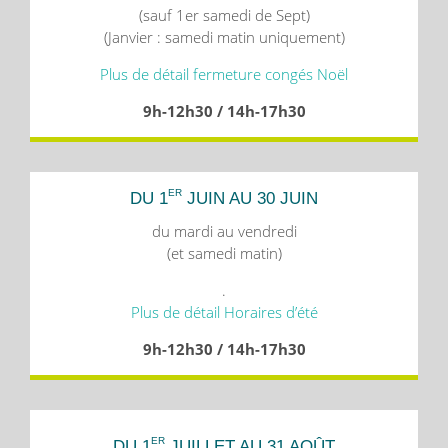
(sauf 1er samedi de Sept)
(Janvier : samedi matin uniquement)
Plus de détail fermeture congés Noël
9h-12h30 / 14h-17h30
ER
DU 1
JUIN AU 30 JUIN
du mardi au vendredi
(et samedi matin)
.
Plus de détail Horaires d’été
9h-12h30 / 14h-17h30
ER
DU 1
JUILLET AU 31 AOÛT