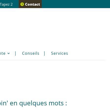
 Tapez 2
Contact
nte
Conseils
Services
bin' en quelques mots :