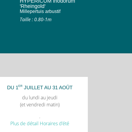
HYPERICUM inodorum
'Rheingold'
Millepertuis arbustif
Taille : 0.80-1m
ER
DU 1
JUILLET AU 31 AOÛT
du lundi au jeudi
(et vendredi matin)
.
Plus de détail Horaires d’été