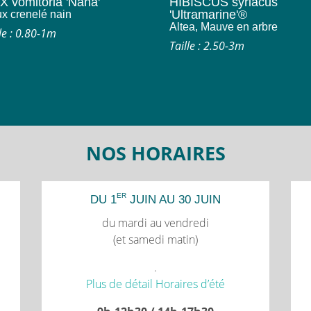
X vomitoria 'Nana'
HIBISCUS syriacus
'Ultramarine'®
x crenelé nain
Altea, Mauve en arbre
le : 0.80-1m
Taille : 2.50-3m
NOS HORAIRES
ER
DU 1
JUIN AU 30 JUIN
du mardi au vendredi
(et samedi matin)
.
Plus de détail Horaires d’été