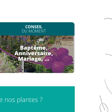
CONSEIL
DU MOMENT
Baptême,
Anniversaire,
Mariage, …
de nos plantes ?