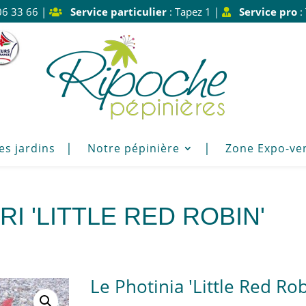
06 33 66 |
Service particulier
: Tapez 1 |
Service pro
:
es jardins
Notre pépinière
Zone Expo-ve
I 'LITTLE RED ROBIN'
Le Photinia 'Little Red Ro