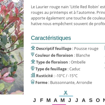
Le Laurier rouge nain 'Little Red Robin' e
rouges au printemps et à l'automne. Princi
apporte également une touche de couleur 
hative nous empêchent souvent de profiter
Caractéristiques
Descriptif feuillage
: Pousse rouge
Couleur de floraison
: Blanche
Type de floraison
: Ombelle
Type de feuillage
: Caduc
Rusticité
: -10°C / -15°C
Forme
: Buissonnante, Arrondie
J
F
M
A
M
J
J
A
S
O