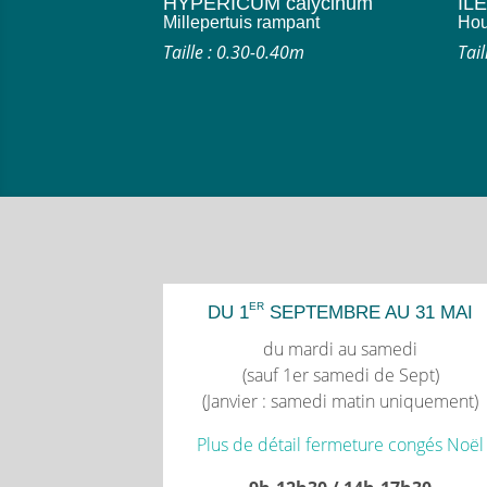
HYPERICUM calycinum
ILE
Millepertuis rampant
Hou
Taille : 0.30-0.40m
Tail
ER
DU 1
SEPTEMBRE AU 31 MAI
du mardi au samedi
(sauf 1er samedi de Sept)
(Janvier : samedi matin uniquement)
Plus de détail fermeture congés Noël