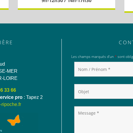
9h-12h30 / 14h-17h30
IÈRE
CON
Les champs marqués d’un
*
sont oblig
aud
SE-MER
R-LOIRE
06 33 66
ervice pro
: Tapez 2
ripoche.fr