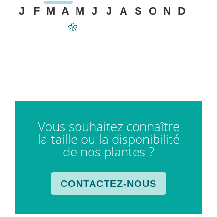
J
F
M
A
M
J
J
A
S
O
N
D
Vous souhaitez connaître
la taille ou la disponibilité
de nos plantes ?
CONTACTEZ-NOUS