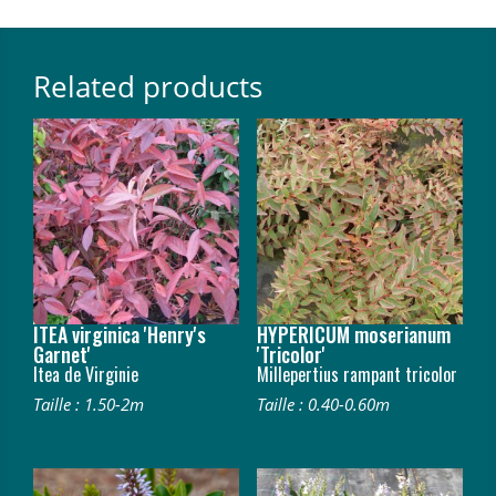
Related products
ITEA virginica 'Henry's
HYPERICUM moserianum
Garnet'
'Tricolor'
Itea de Virginie
Millepertius rampant tricolor
Taille : 1.50-2m
Taille : 0.40-0.60m