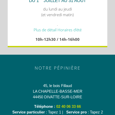
DU 1
JUILLET AU 31 AOÛT
du lundi au jeudi
(et vendredi matin)
.
Plus de détail Horaires d’été
10h-12h30 / 14h-16h00
NOTRE PÉPINIÈRE
45, le bois Fillaud
LA CHAPELLE-BASSE-MER
44450 DIVATTE-SUR-LOIRE
Téléphone :
02 40 06 33 66
Service particulier
: Tapez 1 |
Service pro
: Tapez 2