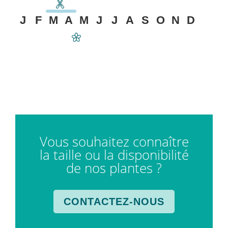
J
F
M
A
M
J
J
A
S
O
N
D
Vous souhaitez connaître
la taille ou la disponibilité
de nos plantes ?
CONTACTEZ-NOUS