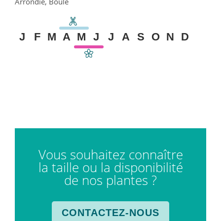
Arrondie, Boule
J
F
M
A
M
J
J
A
S
O
N
D
Vous souhaitez connaître
la taille ou la disponibilité
de nos plantes ?
CONTACTEZ-NOUS