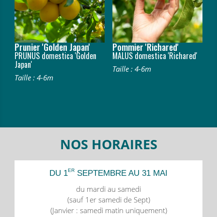
Prunier 'Golden Japan'
Pommier 'Richared'
PRUNUS domestica 'Golden
MALUS domestica 'Richared'
Japan'
Taille : 4-6m
Taille : 4-6m
NOS HORAIRES
ER
DU 1
SEPTEMBRE AU 31 MAI
du mardi au samedi
(sauf 1er samedi de Sept)
(Janvier : samedi matin uniquement)