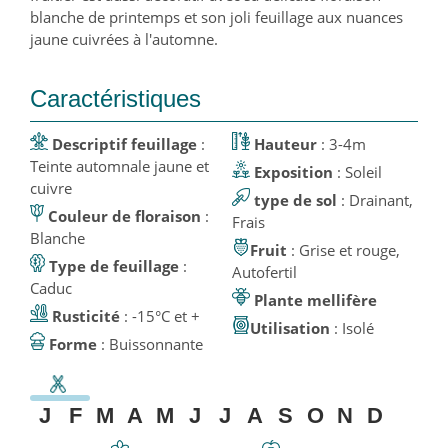
blanche de printemps et son joli feuillage aux nuances
jaune cuivrées à l'automne.
Caractéristiques
Descriptif feuillage
:
Hauteur
: 3-4m
Teinte automnale jaune et
Exposition
: Soleil
cuivre
type de sol
: Drainant,
Couleur de floraison
:
Frais
Blanche
Fruit
: Grise et rouge,
Type de feuillage
:
Autofertil
Caduc
Plante mellifère
Rusticité
: -15°C et +
Utilisation
: Isolé
Forme
: Buissonnante
J
F
M
A
M
J
J
A
S
O
N
D