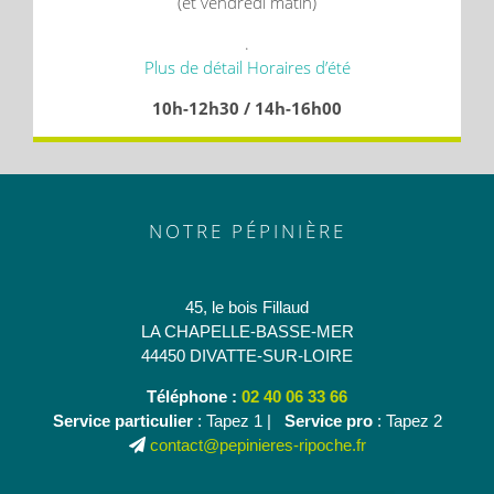
(et vendredi matin)
.
Plus de détail Horaires d’été
10h-12h30 / 14h-16h00
NOTRE PÉPINIÈRE
45, le bois Fillaud
LA CHAPELLE-BASSE-MER
44450 DIVATTE-SUR-LOIRE
Téléphone :
02 40 06 33 66
Service particulier
: Tapez 1 |
Service pro
: Tapez 2
contact@pepinieres-ripoche.fr