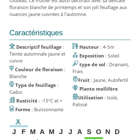
couteau. Ce fruitier est aussi décoratif avec sa délicate
floraison blanche de printemps et son joli feuillage aux
nuances jaune cuivrées à l'automne.
Caractéristiques
Descriptif feuillage
:
Hauteur
: 4-5m
Teinte automnale jaune et
Exposition
: Soleil
cuivre
type de sol
: Drainant,
Couleur de floraison
:
Frais
Blanche
Fruit
: Jaune, Autofertil
Type de feuillage
:
Plante mellifère
Caduc
Utilisation
: Isolé,
Rusticité
: -15°C et +
Palissé
Forme
: Buissonnante
J
F
M
A
M
J
J
A
S
O
N
D