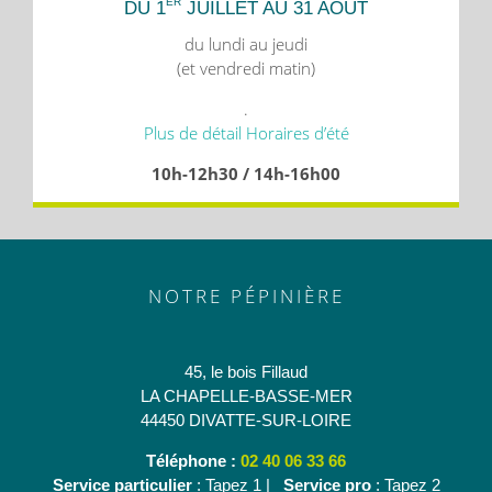
ER
DU 1
JUILLET AU 31 AOÛT
du lundi au jeudi
(et vendredi matin)
.
Plus de détail Horaires d’été
10h-12h30 / 14h-16h00
NOTRE PÉPINIÈRE
45, le bois Fillaud
LA CHAPELLE-BASSE-MER
44450 DIVATTE-SUR-LOIRE
Téléphone :
02 40 06 33 66
Service particulier
: Tapez 1 |
Service pro
: Tapez 2