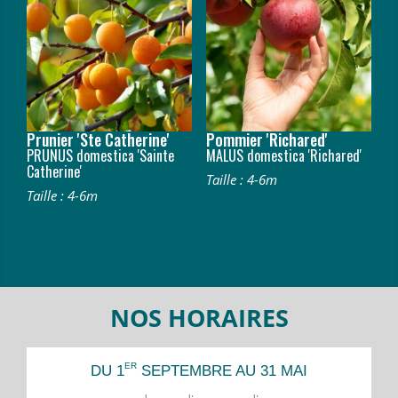
Prunier 'Ste Catherine'
Pommier 'Richared'
PRUNUS domestica 'Sainte
MALUS domestica 'Richared'
Catherine'
Taille : 4-6m
Taille : 4-6m
NOS HORAIRES
ER
DU 1
SEPTEMBRE AU 31 MAI