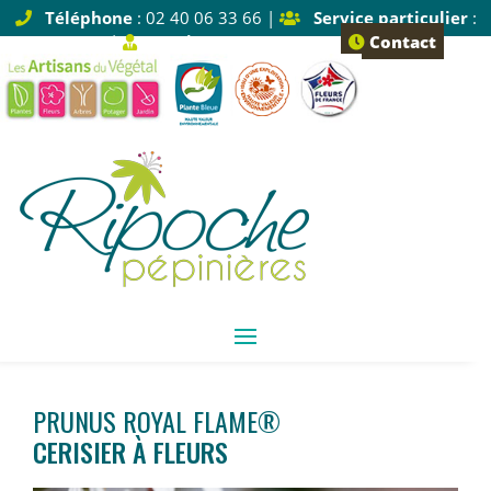
Téléphone
: 02 40 06 33 66 |
Service particulier
:
Tapez 1 |
Service pro
: Tapez 2
Contact
PRUNUS ROYAL FLAME®
CERISIER À FLEURS