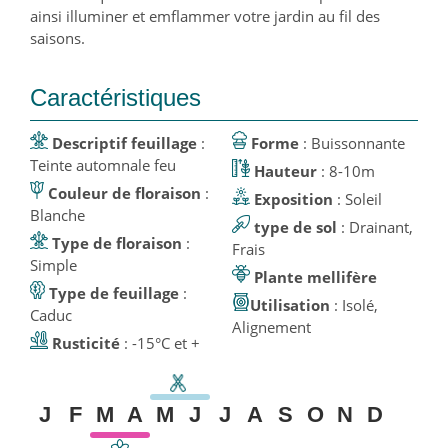
ainsi illuminer et emflammer votre jardin au fil des
saisons.
Caractéristiques
Descriptif feuillage
:
Forme
: Buissonnante
Teinte automnale feu
Hauteur
: 8-10m
Couleur de floraison
:
Exposition
: Soleil
Blanche
type de sol
: Drainant,
Type de floraison
:
Frais
Simple
Plante mellifère
Type de feuillage
:
Utilisation
: Isolé,
Caduc
Alignement
Rusticité
: -15°C et +
J
F
M
A
M
J
J
A
S
O
N
D