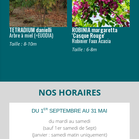
TETRADIUM danielli
ROBINIA margaretta
'Casque Rouge'
Arbre à miel (=EUODIA)
Robinier Faux Acacia
Taille : 8-10m
Taille : 6-8m
NOS HORAIRES
ER
DU 1
SEPTEMBRE AU 31 MAI
du mardi au samedi
(sauf 1er samedi de Sept)
(Janvier : samedi matin uniquement)