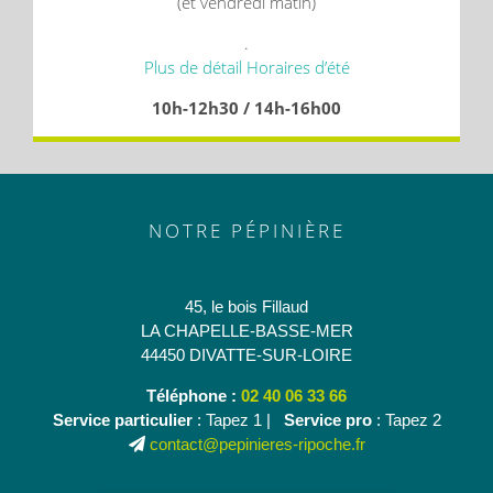
(et vendredi matin)
.
Plus de détail Horaires d’été
10h-12h30 / 14h-16h00
NOTRE PÉPINIÈRE
45, le bois Fillaud
LA CHAPELLE-BASSE-MER
44450 DIVATTE-SUR-LOIRE
Téléphone :
02 40 06 33 66
Service particulier
: Tapez 1 |
Service pro
: Tapez 2
contact@pepinieres-ripoche.fr