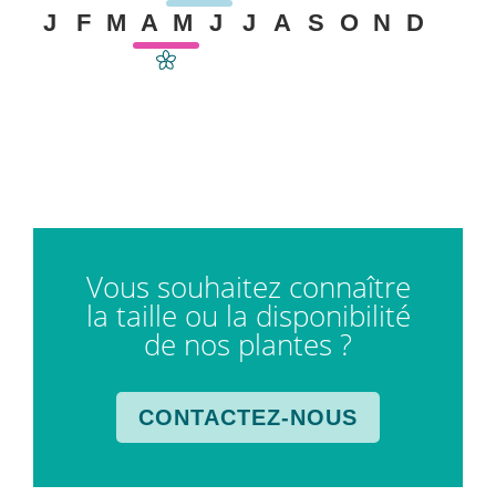
J
F
M
A
M
J
J
A
S
O
N
D
Vous souhaitez connaître
la taille ou la disponibilité
de nos plantes ?
CONTACTEZ-NOUS