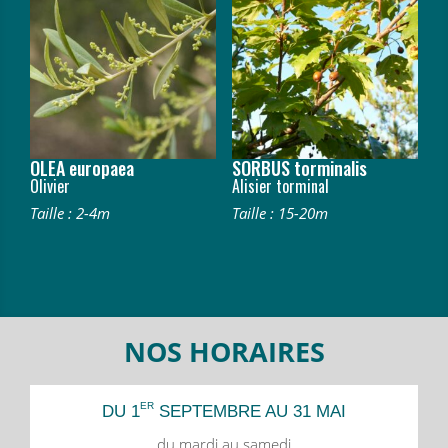
OLEA europaea
SORBUS torminalis
Olivier
Alisier torminal
Taille : 2-4m
Taille : 15-20m
NOS HORAIRES
ER
DU 1
SEPTEMBRE AU 31 MAI
du mardi au samedi