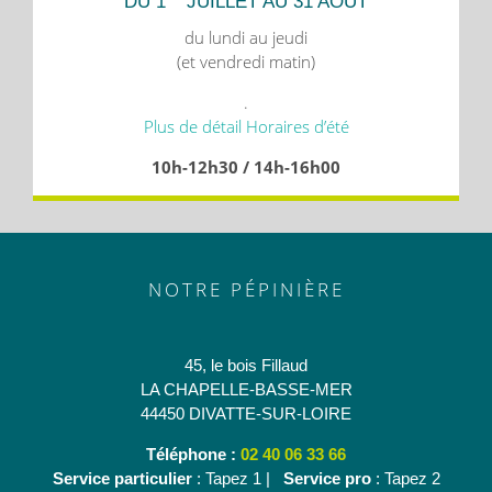
DU 1
JUILLET AU 31 AOÛT
du lundi au jeudi
(et vendredi matin)
.
Plus de détail Horaires d’été
10h-12h30 / 14h-16h00
NOTRE PÉPINIÈRE
45, le bois Fillaud
LA CHAPELLE-BASSE-MER
44450 DIVATTE-SUR-LOIRE
Téléphone :
02 40 06 33 66
Service particulier
: Tapez 1 |
Service pro
: Tapez 2