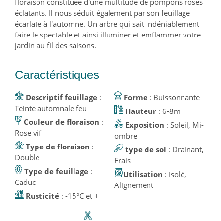
floraison constituée d'une multitude de pompons roses
éclatants. Il nous séduit également par son feuillage
écarlate à l'automne. Un arbre qui sait indéniablement
faire le spectable et ainsi illuminer et emflammer votre
jardin au fil des saisons.
Caractéristiques
Descriptif feuillage
:
Forme
: Buissonnante
Teinte automnale feu
Hauteur
: 6-8m
Couleur de floraison
:
Exposition
: Soleil, Mi-
Rose vif
ombre
Type de floraison
:
type de sol
: Drainant,
Double
Frais
Type de feuillage
:
Utilisation
: Isolé,
Caduc
Alignement
Rusticité
: -15°C et +