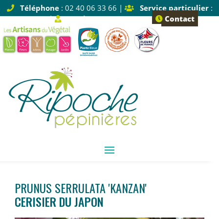
Téléphone
: 02 40 06 33 66 |
Service particulier
:
Tapez 1 |
Service pro
: Tapez 2
Contact
PRUNUS SERRULATA 'KANZAN'
CERISIER DU JAPON