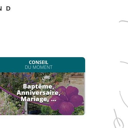
N
D
CONSEIL
DU MOMENT
Baptême,
Anniversaire,
Mariage, …