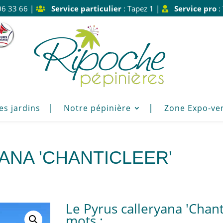
06 33 66 |
Service particulier
: Tapez 1 |
Service pro
:
es jardins
Notre pépinière
Zone Expo-ve
ANA 'CHANTICLEER'
Le Pyrus calleryana 'Chan
mots :