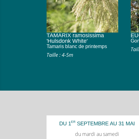
TAMARIX ramosissima
EU
'Hulsdonk White'
Gom
Tamaris blanc de printemps
Tail
Taille : 4-5m
ER
DU 1
SEPTEMBRE AU 31 MAI
du mardi au samedi