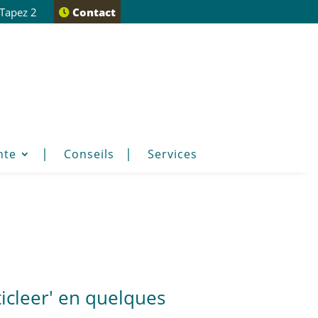
 Tapez 2
Contact
nte
Conseils
Services
ticleer' en quelques