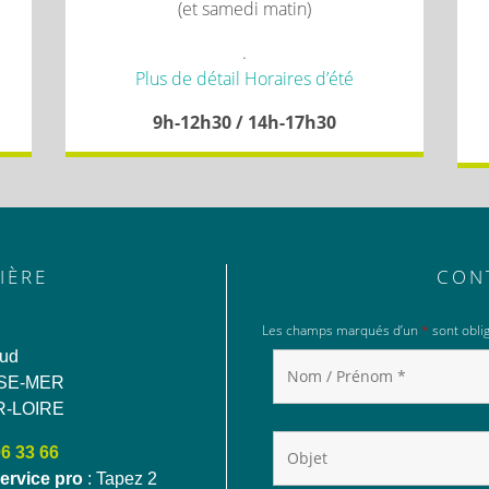
(et samedi matin)
.
Plus de détail Horaires d’été
9h-12h30 / 14h-17h30
IÈRE
CON
Les champs marqués d’un
*
sont oblig
aud
SE-MER
R-LOIRE
06 33 66
ervice pro
: Tapez 2