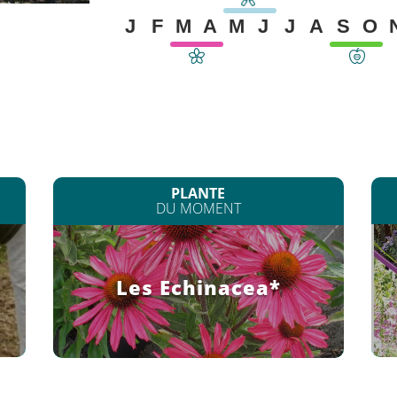
J
F
M
A
M
J
J
A
S
O
PLANTE
DU MOMENT
Les Echinacea*