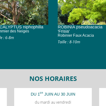
CALYPTUS niphophilla
ROBINIA pseudoacacia
'Frisia'
mier des Neiges
Robinier Faux Acacia
le : 6-8m
Taille : 8-10m
NOS HORAIRES
ER
DU 1
JUIN AU 30 JUIN
du mardi au vendredi