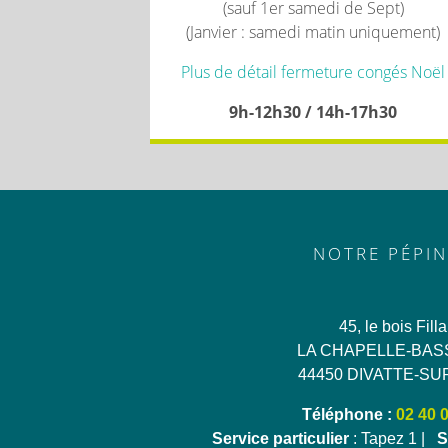
(sauf 1er samedi de Sept)
(Janvier : samedi matin uniquement)
Plus de détail fermeture congés Noël
9h-12h30 / 14h-17h30
NOTRE PÉPIN
45, le bois Fill
LA CHAPELLE-BAS
44450 DIVATTE-SU
Téléphone :
02 40 
Service particulier
: Tapez 1 |
S