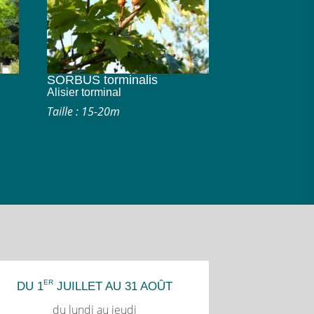
SORBUS torminalis
Alisier torminal
Taille : 15-20m
ER
DU 1
JUILLET AU 31 AOÛT
du lundi au jeudi