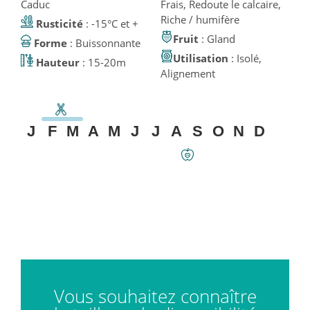
Caduc
Frais, Redoute le calcaire,
Riche / humifère
Rusticité
: -15°C et +
Fruit
: Gland
Forme
: Buissonnante
Utilisation
: Isolé,
Hauteur
: 15-20m
Alignement
J
F
M
A
M
J
J
A
S
O
N
D
Vous souhaitez connaître