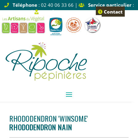
Téléphone
: 02 40 06 33 66 |
Service particulier
:
Tapez 1 |
Service pro
: Tapez 2
Contact
RHODODENDRON 'WINSOME'
RHODODENDRON NAIN