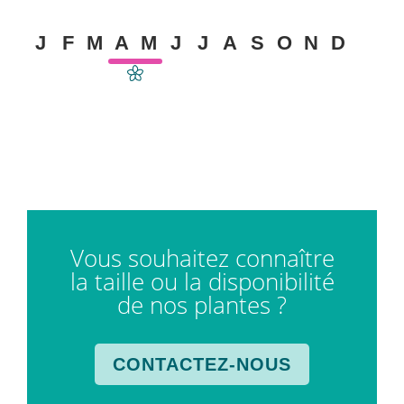
J
F
M
A
M
J
J
A
S
O
N
D
Vous souhaitez connaître
la taille ou la disponibilité
de nos plantes ?
CONTACTEZ-NOUS