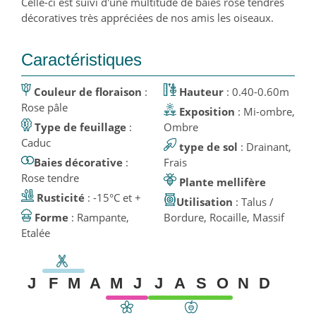
Celle-ci est suivi d'une multitude de baies rose tendres
décoratives très appréciées de nos amis les oiseaux.
Caractéristiques
Couleur de floraison
:
Hauteur
: 0.40-0.60m
Rose pâle
Exposition
: Mi-ombre,
Type de feuillage
:
Ombre
Caduc
type de sol
: Drainant,
Baies décorative
:
Frais
Rose tendre
Plante mellifère
Rusticité
: -15°C et +
Utilisation
: Talus /
Forme
: Rampante,
Bordure, Rocaille, Massif
Etalée
J
F
M
A
M
J
J
A
S
O
N
D