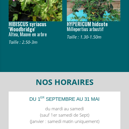
HIBISCUS syriacus
HYPERICUM hidcote
'Woodbridge'
Millepertius arbustif
Altea, Mauve en arbre
Taille : 1.30-1.50m
Taille : 2.50-3m
NOS HORAIRES
ER
DU 1
SEPTEMBRE AU 31 MAI
du mardi au samedi
(sauf 1er samedi de Sept)
(Janvier : samedi matin uniquement)