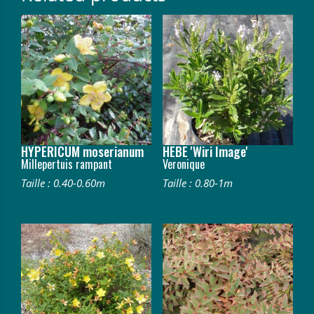
HYPERICUM moserianum
HEBE 'Wiri Image'
Millepertuis rampant
Veronique
Taille : 0.40-0.60m
Taille : 0.80-1m