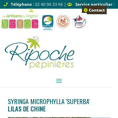
Téléphone
: 02 40 06 33 66 |
Service particulier
:
Tapez 1 |
Service pro
: Tapez 2
Contact
SYRINGA MICROPHYLLA 'SUPERBA'
LILAS DE CHINE