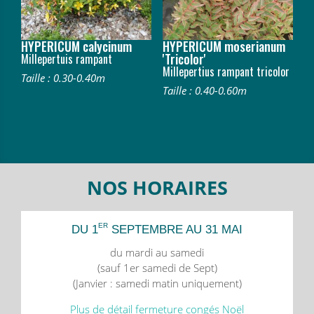
HYPERICUM calycinum
HYPERICUM moserianum
'Tricolor'
Millepertuis rampant
Millepertius rampant tricolor
Taille : 0.30-0.40m
Taille : 0.40-0.60m
NOS HORAIRES
ER
DU 1
SEPTEMBRE AU 31 MAI
du mardi au samedi
(sauf 1er samedi de Sept)
(Janvier : samedi matin uniquement)
Plus de détail fermeture congés Noël