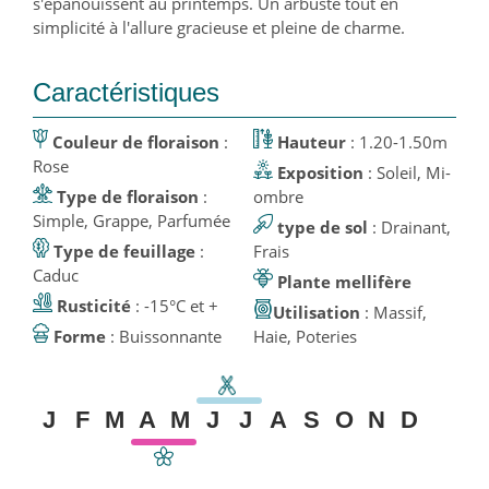
s'épanouissent au printemps. Un arbuste tout en
simplicité à l'allure gracieuse et pleine de charme.
Caractéristiques
Couleur de floraison
:
Hauteur
: 1.20-1.50m
Rose
Exposition
: Soleil, Mi-
Type de floraison
:
ombre
Simple, Grappe, Parfumée
type de sol
: Drainant,
Type de feuillage
:
Frais
Caduc
Plante mellifère
Rusticité
: -15°C et +
Utilisation
: Massif,
Forme
: Buissonnante
Haie, Poteries
J
F
M
A
M
J
J
A
S
O
N
D