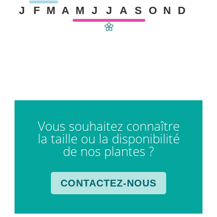
J
F
M
A
M
J
J
A
S
O
N
D
Vous souhaitez connaître
la taille ou la disponibilité
de nos plantes ?
CONTACTEZ-NOUS