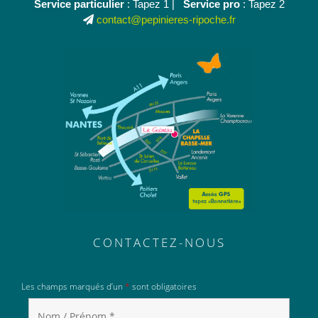
Service particulier
: Tapez 1 |
Service pro
: Tapez 2
contact@pepinieres-ripoche.fr
CONTACTEZ-NOUS
Les champs marqués d’un
*
sont obligatoires