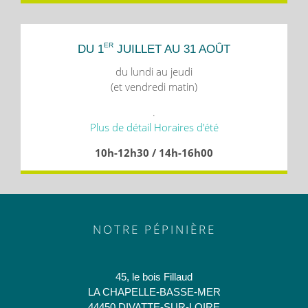
ER
DU 1
JUILLET AU 31 AOÛT
du lundi au jeudi
(et vendredi matin)
.
Plus de détail Horaires d’été
10h-12h30 / 14h-16h00
NOTRE PÉPINIÈRE
45, le bois Fillaud
LA CHAPELLE-BASSE-MER
44450 DIVATTE-SUR-LOIRE