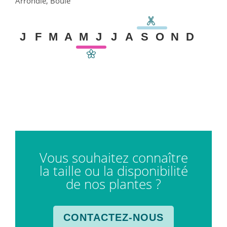
Arrondie, Boule
J
F
M
A
M
J
J
A
S
O
N
D
Vous souhaitez connaître
la taille ou la disponibilité
de nos plantes ?
CONTACTEZ-NOUS