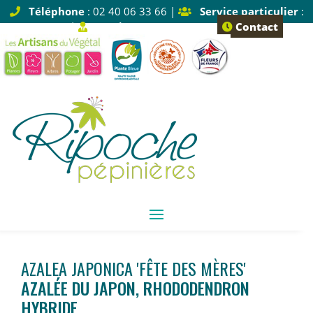
Téléphone
: 02 40 06 33 66 |
Service particulier
:
Tapez 1 |
Service pro
: Tapez 2
Contact
AZALEA JAPONICA 'FÊTE DES MÈRES'
AZALÉE DU JAPON, RHODODENDRON
HYBRIDE