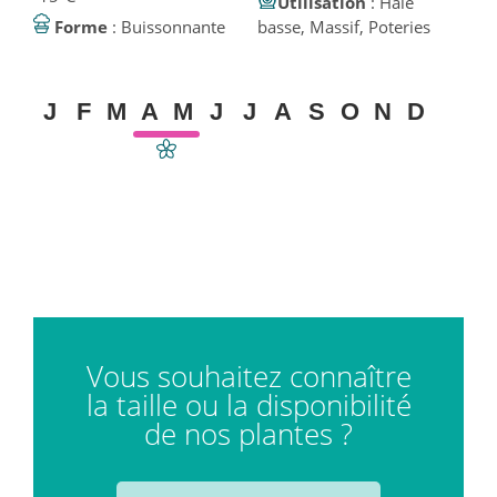
Utilisation
: Haie
Forme
: Buissonnante
basse, Massif, Poteries
J
F
M
A
M
J
J
A
S
O
N
D
Vous souhaitez connaître
la taille ou la disponibilité
de nos plantes ?