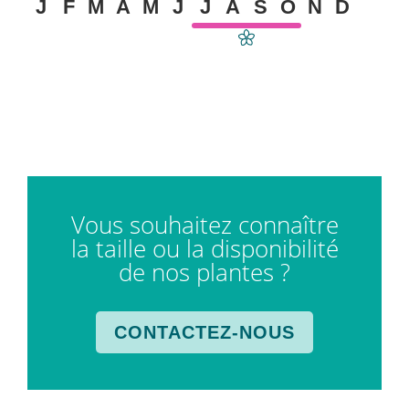
J
F
M
A
M
J
J
A
S
O
N
D
Vous souhaitez connaître
la taille ou la disponibilité
de nos plantes ?
CONTACTEZ-NOUS