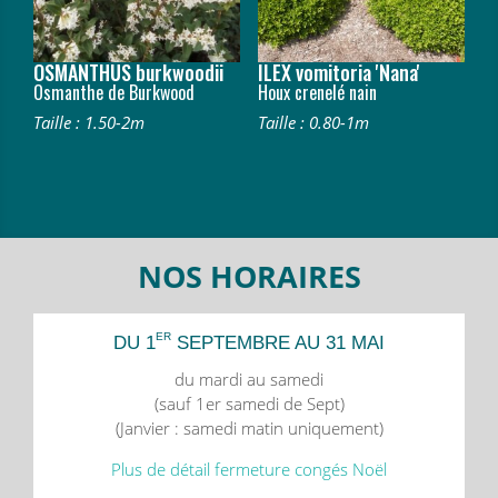
OSMANTHUS burkwoodii
ILEX vomitoria 'Nana'
Osmanthe de Burkwood
Houx crenelé nain
Taille : 1.50-2m
Taille : 0.80-1m
NOS HORAIRES
ER
DU 1
SEPTEMBRE AU 31 MAI
du mardi au samedi
(sauf 1er samedi de Sept)
(Janvier : samedi matin uniquement)
Plus de détail fermeture congés Noël