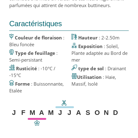
parfumées qui attirent de nombreux buttineurs.
Caractéristiques
Couleur de floraison
:
Hauteur
: 2-2.50m
Bleu foncée
Exposition
: Soleil,
Type de feuillage
:
Plante adaptée au Bord de
Semi-persistant
mer
Rusticité
: -10°C /
type de sol
: Drainant
-15°C
Utilisation
: Haie,
Forme
: Buissonnante,
Massif, Isolé
Etalée
J
F
M
A
M
J
J
A
S
O
N
D