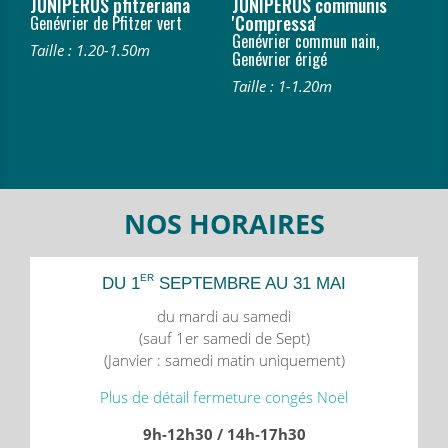
JUNIPERUS pfitzeriana
JUNIPERUS communis
'Compressa'
Genévrier de Pfitzer vert
Genévrier commun nain,
Taille : 1.20-1.50m
Genévrier érigé
Taille : 1-1.20m
NOS HORAIRES
ER
DU 1
SEPTEMBRE AU 31 MAI
du mardi au samedi
(sauf 1er samedi de Sept)
(Janvier : samedi matin uniquement)
Plus de détail fermeture congés Noël
9h-12h30 / 14h-17h30