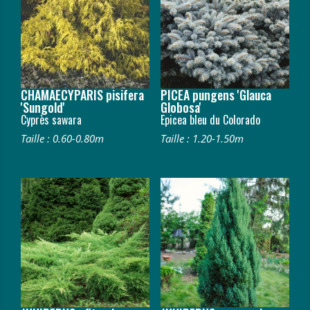
CHAMAECYPARIS pisifera
PICEA pungens 'Glauca
'Sungold'
Globosa'
Cyprès sawara
Epicea bleu du Colorado
Taille : 0.60-0.80m
Taille : 1.20-1.50m