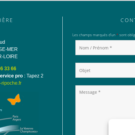
IÈRE
CON
Les champs marqués d’un
*
sont oblig
aud
SE-MER
R-LOIRE
06 33 66
ervice pro
: Tapez 2
ripoche.fr