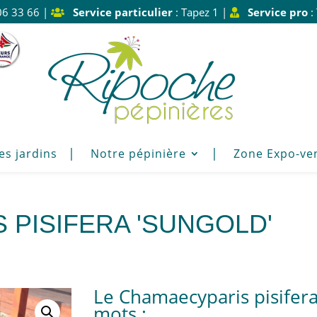
06 33 66 |
Service particulier
: Tapez 1 |
Service pro
:
es jardins
Notre pépinière
Zone Expo-ve
 PISIFERA 'SUNGOLD'
Le Chamaecyparis pisifera
mots :