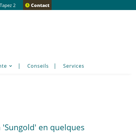
 Tapez 2
Contact
nte
Conseils
Services
 'Sungold' en quelques