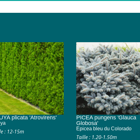
YA plicata 'Atrovirens'
PICEA pungens 'Glauca
Globosa'
ya
Epicea bleu du Colorado
lle : 12-15m
Taille : 1.20-1.50m