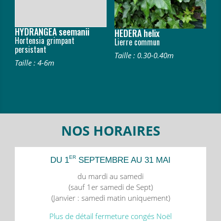
HYDRANGEA seemanii
HEDERA helix
Hortensia grimpant
Lierre commun
persistant
Taille : 0.30-0.40m
Taille : 4-6m
NOS HORAIRES
ER
DU 1
SEPTEMBRE AU 31 MAI
du mardi au samedi
(sauf 1er samedi de Sept)
(Janvier : samedi matin uniquement)
Plus de détail fermeture congés Noël