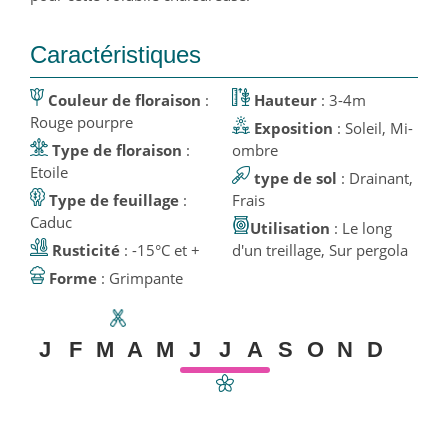
Caractéristiques
Couleur de floraison
:
Hauteur
: 3-4m
Rouge pourpre
Exposition
: Soleil, Mi-
Type de floraison
:
ombre
Etoile
type de sol
: Drainant,
Type de feuillage
:
Frais
Caduc
Utilisation
: Le long
Rusticité
: -15°C et +
d'un treillage, Sur pergola
Forme
: Grimpante
J
F
M
A
M
J
J
A
S
O
N
D