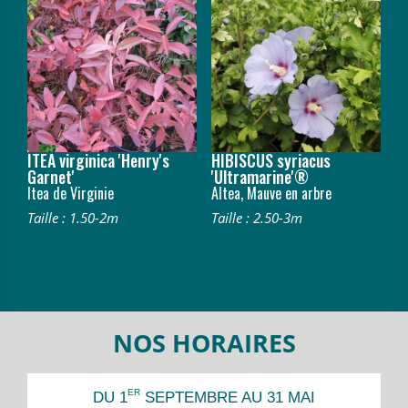
ITEA virginica 'Henry's
HIBISCUS syriacus
Garnet'
'Ultramarine'®
Itea de Virginie
Altea, Mauve en arbre
Taille : 1.50-2m
Taille : 2.50-3m
NOS HORAIRES
ER
DU 1
SEPTEMBRE AU 31 MAI