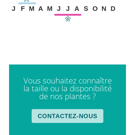
J
F
M
A
M
J
J
A
S
O
N
D
Vous souhaitez connaître
la taille ou la disponibilité
de nos plantes ?
CONTACTEZ-NOUS