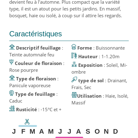
devient feu à l'automne. Plus compact que la variété
type, il est un atout pour les petits jardins. En massif,
bosquet, haie ou isolé, à coup sur il attire les regards.
Caractéristiques
Descriptif feuillage
:
Forme
: Buissonnante
Teinte automnale feu
Hauteur
: 1-1.20m
Couleur de floraison
:
Exposition
: Soleil, Mi-
Rose pourpre
ombre
Type de floraison
:
type de sol
: Drainant,
Panicule vaporeuse
Frais, Sec
Type de feuillage
:
Utilisation
: Haie, Isolé,
Caduc
Massif
Rusticité
: -15°C et +
J
F
M
A
M
J
J
A
S
O
N
D