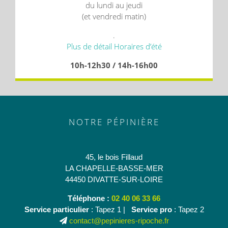
du lundi au jeudi
(et vendredi matin)
.
Plus de détail Horaires d’été
10h-12h30 / 14h-16h00
NOTRE PÉPINIÈRE
45, le bois Fillaud
LA CHAPELLE-BASSE-MER
44450 DIVATTE-SUR-LOIRE
Téléphone :
02 40 06 33 66
Service particulier
: Tapez 1 |
Service pro
: Tapez 2
contact@pepinieres-ripoche.fr