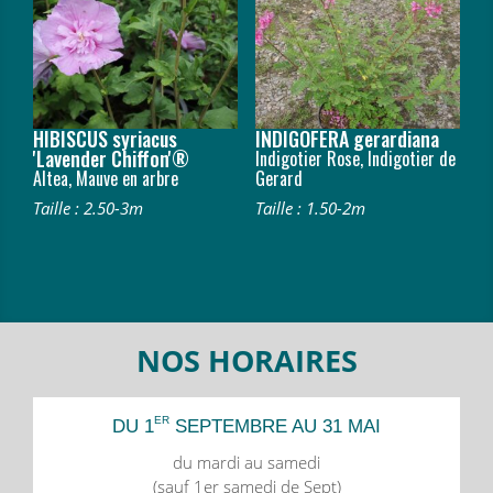
HIBISCUS syriacus
INDIGOFERA gerardiana
'Lavender Chiffon'®
Indigotier Rose, Indigotier de
Altea, Mauve en arbre
Gerard
Taille : 2.50-3m
Taille : 1.50-2m
NOS HORAIRES
ER
DU 1
SEPTEMBRE AU 31 MAI
du mardi au samedi
(sauf 1er samedi de Sept)