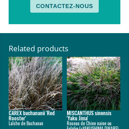
CONTACTEZ-NOUS
Related products
CAREX buchananii 'Red
MISCANTHUS sinensis
Rooster'
'Yaku Jima'
Laîche de Buchanan
Roseau de Chine naine ou
Eulalie (=YAKUSHIMA DWARF)