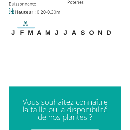
Poteries
Buissonnante
Hauteur
: 0.20-0.30m
J
F
M
A
M
J
J
A
S
O
N
D
Vous souhaitez connaître
la taille ou la disponibilité
de nos plantes ?