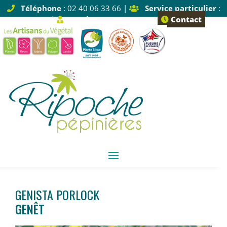
Téléphone
: 02 40 06 33 66 |
Service particulier
:
Tapez 1 |
Service pro
: Tapez 2
Contact
GENISTA PORLOCK
GENÊT