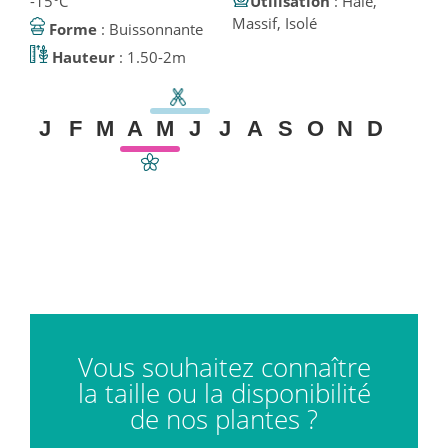
-15°C
Utilisation
: Haie,
Massif, Isolé
Forme
: Buissonnante
Hauteur
: 1.50-2m
J
F
M
A
M
J
J
A
S
O
N
D
Vous souhaitez connaître
la taille ou la disponibilité
de nos plantes ?