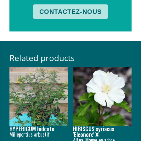
CONTACTEZ-NOUS
Related products
HYPERICUM hidcote
HIBISCUS syriacus
'Eleonore'®
Millepertius arbustif
Altea, Mauve en arbre